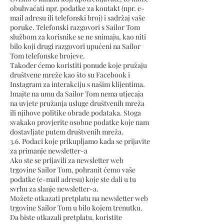
obuhvaćati npr. podatke za kontakt (npr. e-
mail adresu ili telefonski broj) i sadržaj vaše
poruke. Telefonski razgovori s Sailor Tom
službom za korisnike se ne snimaju, kao niti
bilo koji drugi razgovori upućeni na Sailor
Tom telefonske brojeve.
Također ćemo koristiti ponude koje pružaju
društvene mreže kao što su Facebook i
Instagram za interakciju s našim klijentima.
Imajte na umu da Sailor Tom nema utjecaja
na uvjete pružanja usluge društvenih mreža
ili njihove politike obrade podataka. Stoga
svakako provjerite osobne podatke koje nam
dostavljate putem društvenih mreža.
3.6. Podaci koje prikupljamo kada se prijavite
za primanje newsletter-a
Ako ste se prijavili za newsletter web
trgovine Sailor Tom, pohranit ćemo vaše
podatke (e-mail adresu) koje ste dali u tu
svrhu za slanje newsletter-a.
Možete otkazati pretplatu na newsletter web
trgovine Sailor Tom u bilo kojem trenutku.
Da biste otkazali pretplatu, koristite