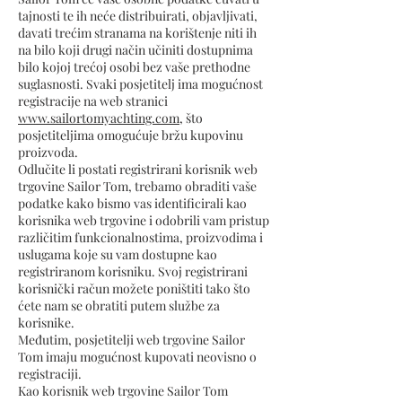
tajnosti te ih neće distribuirati, objavljivati,
davati trećim stranama na korištenje niti ih
na bilo koji drugi način učiniti dostupnima
bilo kojoj trećoj osobi bez vaše prethodne
suglasnosti. Svaki posjetitelj ima mogućnost
registracije na web stranici
www.sailortomyachting.com
, što
posjetiteljima omogućuje bržu kupovinu
proizvoda.
Odlučite li postati registrirani korisnik web
trgovine Sailor Tom, trebamo obraditi vaše
podatke kako bismo vas identificirali kao
korisnika web trgovine i odobrili vam pristup
različitim funkcionalnostima, proizvodima i
uslugama koje su vam dostupne kao
registriranom korisniku. Svoj registrirani
korisnički račun možete poništiti tako što
ćete nam se obratiti putem službe za
korisnike.
Međutim, posjetitelji web trgovine Sailor
Tom imaju mogućnost kupovati neovisno o
registraciji.
Kao korisnik web trgovine Sailor Tom