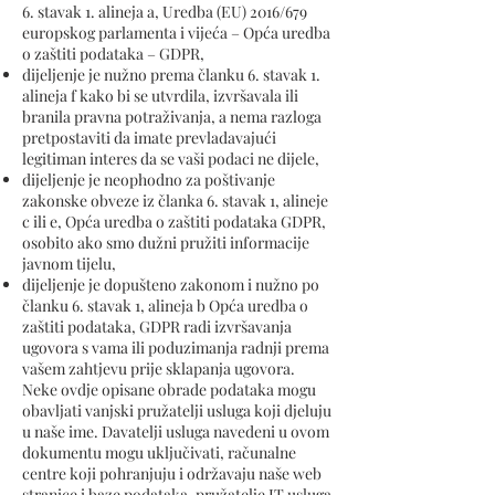
6. stavak 1. alineja a, Uredba (EU) 2016/679
europskog parlamenta i vijeća – Opća uredba
o zaštiti podataka – GDPR,
dijeljenje je nužno prema članku 6. stavak 1.
alineja f kako bi se utvrdila, izvršavala ili
branila pravna potraživanja, a nema razloga
pretpostaviti da imate prevladavajući
legitiman interes da se vaši podaci ne dijele,
dijeljenje je neophodno za poštivanje
zakonske obveze iz članka 6. stavak 1, alineje
c ili e, Opća uredba o zaštiti podataka GDPR,
osobito ako smo dužni pružiti informacije
javnom tijelu,
dijeljenje je dopušteno zakonom i nužno po
članku 6. stavak 1, alineja b Opća uredba o
zaštiti podataka, GDPR radi izvršavanja
ugovora s vama ili poduzimanja radnji prema
vašem zahtjevu prije sklapanja ugovora.
Neke ovdje opisane obrade podataka mogu
obavljati vanjski pružatelji usluga koji djeluju
u naše ime. Davatelji usluga navedeni u ovom
dokumentu mogu uključivati, računalne
centre koji pohranjuju i održavaju naše web
stranice i baze podataka, pružatelje IT usluga