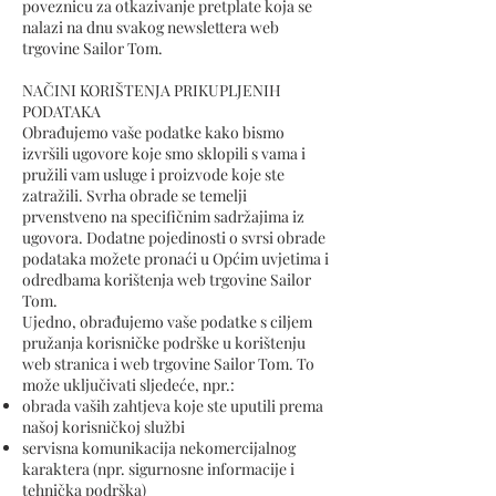
poveznicu za otkazivanje pretplate koja se
nalazi na dnu svakog newslettera web
trgovine Sailor Tom.
NAČINI KORIŠTENJA PRIKUPLJENIH
PODATAKA
Obrađujemo vaše podatke kako bismo
izvršili ugovore koje smo sklopili s vama i
pružili vam usluge i proizvode koje ste
zatražili. Svrha obrade se temelji
prvenstveno na specifičnim sadržajima iz
ugovora. Dodatne pojedinosti o svrsi obrade
podataka možete pronaći u Općim uvjetima i
odredbama korištenja web trgovine Sailor
Tom.
Ujedno, obrađujemo vaše podatke s ciljem
pružanja korisničke podrške u korištenju
web stranica i web trgovine Sailor Tom. To
može uključivati sljedeće, npr.:
obrada vaših zahtjeva koje ste uputili prema
našoj korisničkoj službi
servisna komunikacija nekomercijalnog
karaktera (npr. sigurnosne informacije i
tehnička podrška)