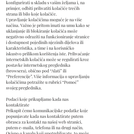
konfigurirati u skladu s vašim željama i, na
primjer, odbiti prihvatiti kolačiće trećih
strana ili bilo koje kolačiće.
Upravljanje kolačićima moguće je na više
načina. Važno je pritom imati na umu kako se
uklanjanje ili blokiranje kolačića može
negativno odraziti na funkcioniranje stranice
i dostupnost pojedinih njezinih dijelova ili
karakteristika, a time i na korisničko
iskustvo prilikom korištenja iste. Prihvaćanje
internetskih kolačića može se regulirati kroz
postavke internetskog preglednika
(browsera), obično pod “Alati” ili
“Preferencije”. Više informacija o upravljanju
kolačićima potražite u rubrici “Pomoć”
svojeg preglednika.
Podaci koje prikupljamo kada nas
kontaktirate
Prikupit ćemo komunikacijske podatke koje
popunjavate kada nas kontaktirate putem
obrasca za kontakt na našoj web stranici,
putem e-maila, telefona ili na drugi način.
Ovisno o kanalu koji upotrebljavate, to može