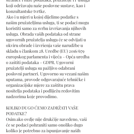
koji održavaju naše poslovne sustave, kao i
konzultantske tvrtke.
Ako i u mjeri u kojoj dijelimo podatke s
našim pružateljima usluga, ti se podaci mogu
koristiti samo za svrhu izvršavanja njihovih
usluga. Obrada vaših podataka od strane
ugovornih pružatelja usluga će se odvijati u
okviru obrade i izvršenja vaše narudžbe u
skladu s člankom 28. Uredbe (EU) 2016/679
europskog parlamenta i vijeća – Opća uredba
o zaštiti podataka – GDPR. Ugovorni
pružatelji usluga su pažljivo odabrani
poslovni partneri. Ugovorno su vezani našim
uputama, provode odgovarajuće tehničke i
organizacijske mjere za zaštitu prava
nositelja podataka i podliježu redovitim
nadzorima koje provodimo.
KOLIKO DUGO ĆEMO ZADRŽATI VAŠE
PODATKE?
Osim ako ovdje nije drukčije navedeno, vaši
će se podaci pohraniti samo onoliko dugo
koliko je potrebno za ispunjavanje naših