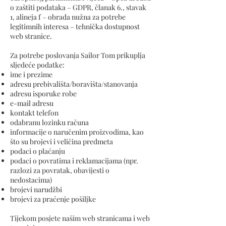
o zaštiti podataka – GDPR, članak 6., stavak
1, alineja f – obrada nužna za potrebe
legitimnih interesa – tehnička dostupnost
web stranice.
Za potrebe poslovanja Sailor Tom prikuplja
sljedeće podatke:
ime i prezime
adresu prebivališta/boravišta/stanovanja
adresu isporuke robe
e-mail adresu
kontakt telefon
odabranu lozinku računa
informacije o naručenim proizvodima, kao
što su brojevi i veličina predmeta
podaci o plaćanju
podaci o povratima i reklamacijama (npr.
razlozi za povratak, obavijesti o
nedostacima)
brojevi narudžbi
brojevi za praćenje pošiljke
Tijekom posjete našim web stranicama i web