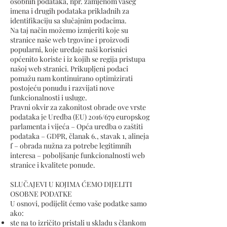
osobnih podataka, npr. zamjenom vašeg
imena i drugih podataka prikladnih za
identifikaciju sa slučajnim podacima.
Na taj način možemo izmjeriti koje su
stranice naše web trgovine i proizvodi
popularni, koje uređaje naši korisnici
općenito koriste i iz kojih se regija pristupa
našoj web stranici. Prikupljeni podaci
pomažu nam kontinuirano optimizirati
postojeću ponudu i razvijati nove
funkcionalnosti i usluge.
Pravni okvir za zakonitost obrade ove vrste
podataka je Uredba (EU) 2016/679 europskog
parlamenta i vijeća – Opća uredba o zaštiti
podataka – GDPR, članak 6., stavak 1, alineja
f – obrada nužna za potrebe legitimnih
interesa – poboljšanje funkcionalnosti web
stranice i kvalitete ponude.
SLUČAJEVI U KOJIMA ĆEMO DIJELITI
OSOBNE PODATKE
U osnovi, podijelit ćemo vaše podatke samo
ako:
ste na to izričito pristali u skladu s člankom