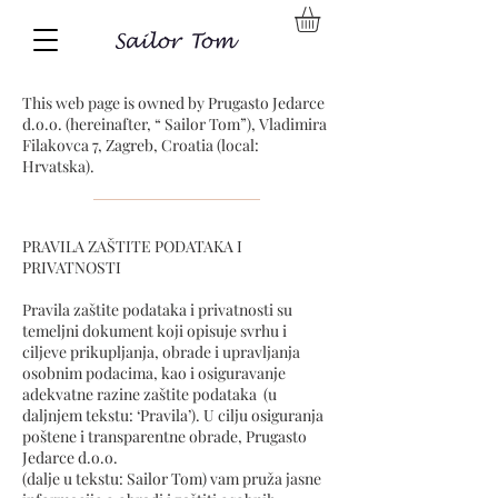
This web page is owned by Prugasto Jedarce
d.o.o. (hereinafter, “ Sailor Tom”), Vladimira
Filakovca 7, Zagreb, Croatia (local:
Hrvatska).
PRAVILA ZAŠTITE PODATAKA I
PRIVATNOSTI
Pravila zaštite podataka i privatnosti su
temeljni dokument koji opisuje svrhu i
ciljeve prikupljanja, obrade i upravljanja
osobnim podacima, kao i osiguravanje
adekvatne razine zaštite podataka (u
daljnjem tekstu: ‘Pravila’). U cilju osiguranja
poštene i transparentne obrade, Prugasto
Jedarce d.o.o.
(dalje u tekstu: Sailor Tom) vam pruža jasne