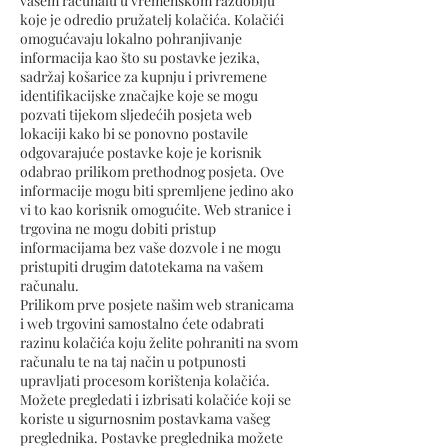
vašem računalu u vremenskom razdoblju
koje je odredio pružatelj kolačića. Kolačići
omogućavaju lokalno pohranjivanje
informacija kao što su postavke jezika,
sadržaj košarice za kupnju i privremene
identifikacijske značajke koje se mogu
pozvati tijekom sljedećih posjeta web
lokaciji kako bi se ponovno postavile
odgovarajuće postavke koje je korisnik
odabrao prilikom prethodnog posjeta. Ove
informacije mogu biti spremljene jedino ako
vi to kao korisnik omogućite. Web stranice i
trgovina ne mogu dobiti pristup
informacijama bez vaše dozvole i ne mogu
pristupiti drugim datotekama na vašem
računalu.
Prilikom prve posjete našim web stranicama
i web trgovini samostalno ćete odabrati
razinu kolačića koju želite pohraniti na svom
računalu te na taj način u potpunosti
upravljati procesom korištenja kolačića.
Možete pregledati i izbrisati kolačiće koji se
koriste u sigurnosnim postavkama vašeg
preglednika. Postavke preglednika možete