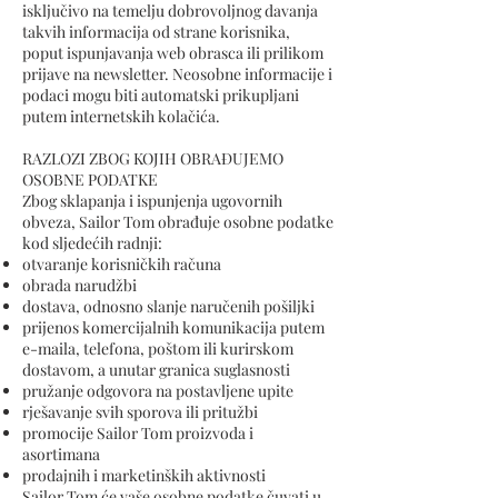
isključivo na temelju dobrovoljnog davanja
takvih informacija od strane korisnika,
poput ispunjavanja web obrasca ili prilikom
prijave na newsletter. Neosobne informacije i
podaci mogu biti automatski prikupljani
putem internetskih kolačića.
RAZLOZI ZBOG KOJIH OBRAĐUJEMO
OSOBNE PODATKE
Zbog sklapanja i ispunjenja ugovornih
obveza, Sailor Tom obrađuje osobne podatke
kod sljedećih radnji:
otvaranje korisničkih računa
obrada narudžbi
dostava, odnosno slanje naručenih pošiljki
prijenos komercijalnih komunikacija putem
e-maila, telefona, poštom ili kurirskom
dostavom, a unutar granica suglasnosti
pružanje odgovora na postavljene upite
rješavanje svih sporova ili pritužbi
promocije Sailor Tom proizvoda i
asortimana
prodajnih i marketinških aktivnosti
Sailor Tom će vaše osobne podatke čuvati u