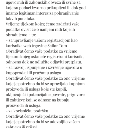
ugovornih ili zakonskih obveza ili svrhe za
koje su podaci izvorno prikupljeni ili dok god
imamo legitiman interes za pohranjivanje
takvih podataka.
Vrijeme tijekom kojeg ćemo zadržati vaše
podatke ovisit će o namjeni radi koje ih
obrađujemo, i to:
- za upravljanje vašom registracijom kao
korisnika web trgovine Sailor Tom
Obrađivat ćemo vaše podatke za vrijeme
tijekom kojeg ostanete registrirani korisnik,
odnosno dok ne odlučite odjaviti pretplatu.
- za razvoj, ispunjenje i izvršenje ugovora o
kupoprodaji ili pružanju usluga
Obrađivat ćemo vaše podatke za ono vrijeme
koje je potrebno da bi se upravljalo kupnjom
proizvoda ili usluga koje ste kupili,
uključujući i potencijalne povrate, prigovore
ili zahtjeve koji se odnose na kupnju
proizvoda ili usluga.
- za korisničku podršku
Obrađivat ćemo vaše podatke za ono vrijeme
koje je potrebno da bi se udovoljilo vašem
zahtjevu ili prijavi.