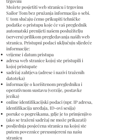
trgovini
Možete posjetiti web stranicu i trgovinu
Sailor Tom bez pružanja informacija o sebi.
U tom slučaju ćemo prikupiti tehničke
podatke o pristupu koje će vaš preglednik
automatski prenijeti našem poslužitelju
(serveru) prilikom pregledavanja naših web
stranica. Pristupni podaci uključuju sljedeće
informacije:
vrijeme i datum pristupa
adresa web stranice kojoj ste pristupili i
kojoj pristupate
sadržaj zahtjeva (adrese i nazivi traženih
datoteka)
informacije o korištenom pregledniku i
operativnom sustavu (verzije, postavke
jezika)
online identifikacijski podaci (npr. IP adresa,
identifikacija uređaja, ID-ovi sesija)
poruke o pogreškama, gdje je to primjenjivo
(ako se traženi sadržaj ne može prikazati)
posljednja posjećena stranica na kojoj ste
putem poveznice preusmjereni na našu
stranicu