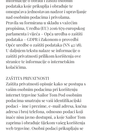
informacije o obradi i zaštiti osobnih
podataka koje prikuplja i obrađuje te
omogućava jednostavan nadzor i upravljanje
nad osobnim podacima i privolama.
Pravila su formirana u skladu s važećim
propisima, Uredba (EU) 2016/679 europskog
parlamenta i vijeća – Opća uredba o zaštiti
podataka – GDPR i Zakonom o provedbi
Opće uredbe o zaštiti podataka (NN 42/18).
U daljnjem tekstu nalaze se informacije o
zaštiti privatnosti prilikom korištenja ove
stranice te informacije o internetskim
kolačićima.
ZAŠTITA PRIVATNOSTI
Zaštita privatnosti opisuje kako se postupa s
vašim osobnim podacima pri korištenju
internet trgovine Sailor Tom Pod osobnim
podacima smatraju se vaši identifikacijski
podaci - ime i prezime, e-mail adresa, kućna
adresa i broj telefona, odnosno podaci koji
inače nisu javno dostupni, a koje Sailor Tom
zaprima i obrađuje tijekom vašeg korištenja
web trgovine. Osobni podaci prikupljaju se