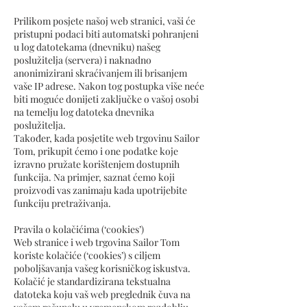
Prilikom posjete našoj web stranici, vaši će
pristupni podaci biti automatski pohranjeni
u log datotekama (dnevniku) našeg
poslužitelja (servera) i naknadno
anonimizirani skraćivanjem ili brisanjem
vaše IP adrese. Nakon tog postupka više neće
biti moguće donijeti zaključke o vašoj osobi
na temelju log datoteka dnevnika
poslužitelja.
Također, kada posjetite web trgovinu Sailor
Tom, prikupit ćemo i one podatke koje
izravno pružate korištenjem dostupnih
funkcija. Na primjer, saznat ćemo koji
proizvodi vas zanimaju kada upotrijebite
funkciju pretraživanja.
Pravila o kolačićima (‘cookies’)
Web stranice i web trgovina Sailor Tom
koriste kolačiće (‘cookies’) s ciljem
poboljšavanja vašeg korisničkog iskustva.
Kolačić je standardizirana tekstualna
datoteka koju vaš web preglednik čuva na