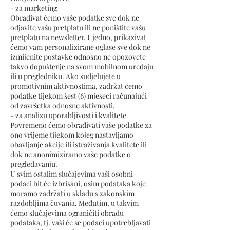
- za marketing
Obrađivat ćemo vaše podatke sve dok ne
odjavite vašu pretplatu ili ne poništite vašu
pretplatu na newsletter. Ujedno, prikazivat
ćemo vam personalizirane oglase sve dok ne
izmijenite postavke odnosno ne opozovete
takvo dopuštenje na svom mobilnom uređaju
ili u pregledniku. Ako sudjelujete u
promotivnim aktivnostima, zadržat ćemo
podatke tijekom šest (6) mjeseci računajući
od završetka odnosne aktivnosti.
- za analizu uporabljivosti i kvalitete
Povremeno ćemo obrađivati vaše podatke za
ono vrijeme tijekom kojeg nastavljamo
obavljanje akcije ili istraživanja kvalitete ili
dok ne anonimiziramo vaše podatke o
pregledavanju.
U svim ostalim slučajevima vaši osobni
podaci bit će izbrisani, osim podataka koje
moramo zadržati u skladu s zakonskim
razdobljima čuvanja. Međutim, u takvim
ćemo slučajevima ograničiti obradu
podataka, tj. vaši će se podaci upotrebljavati