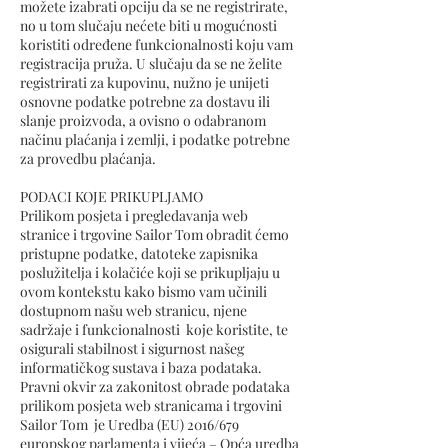
možete izabrati opciju da se ne registrirate,
no u tom slučaju nećete biti u mogućnosti
koristiti određene funkcionalnosti koju vam
registracija pruža. U slučaju da se ne želite
registrirati za kupovinu, nužno je unijeti
osnovne podatke potrebne za dostavu ili
slanje proizvoda, a ovisno o odabranom
načinu plaćanja i zemlji, i podatke potrebne
za provedbu plaćanja.
PODACI KOJE PRIKUPLJAMO
Prilikom posjeta i pregledavanja web
stranice i trgovine Sailor Tom obradit ćemo
pristupne podatke, datoteke zapisnika
poslužitelja i kolačiće koji se prikupljaju u
ovom kontekstu kako bismo vam učinili
dostupnom našu web stranicu, njene
sadržaje i funkcionalnosti koje koristite, te
osigurali stabilnost i sigurnost našeg
informatičkog sustava i baza podataka.
Pravni okvir za zakonitost obrade podataka
prilikom posjeta web stranicama i trgovini
Sailor Tom je Uredba (EU) 2016/679
europskog parlamenta i vijeća – Opća uredba