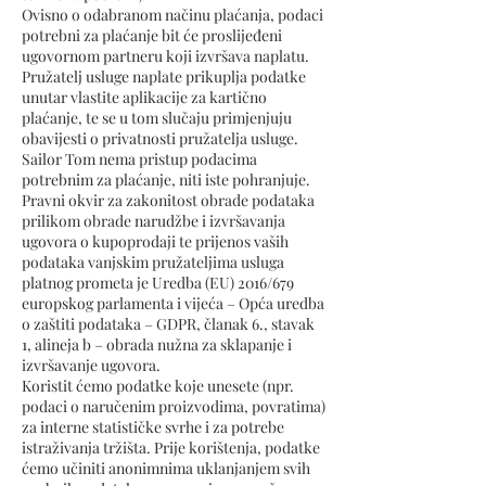
Ovisno o odabranom načinu plaćanja, podaci
potrebni za plaćanje bit će proslijeđeni
ugovornom partneru koji izvršava naplatu.
Pružatelj usluge naplate prikuplja podatke
unutar vlastite aplikacije za kartično
plaćanje, te se u tom slučaju primjenjuju
obavijesti o privatnosti pružatelja usluge.
Sailor Tom nema pristup podacima
potrebnim za plaćanje, niti iste pohranjuje.
Pravni okvir za zakonitost obrade podataka
prilikom obrade narudžbe i izvršavanja
ugovora o kupoprodaji te prijenos vaših
podataka vanjskim pružateljima usluga
platnog prometa je Uredba (EU) 2016/679
europskog parlamenta i vijeća – Opća uredba
o zaštiti podataka – GDPR, članak 6., stavak
1, alineja b – obrada nužna za sklapanje i
izvršavanje ugovora.
Koristit ćemo podatke koje unesete (npr.
podaci o naručenim proizvodima, povratima)
za interne statističke svrhe i za potrebe
istraživanja tržišta. Prije korištenja, podatke
ćemo učiniti anonimnima uklanjanjem svih